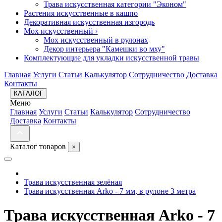
Трава искусственная категории "Эконом"
Растения искусственные в кашпо
Декоративная искусственная изгородь
Мох искусственный
›
Мох искусственный в рулонах
Декор интерьера "Камешки во мху"
Комплектующие для укладки искусственной травы
Главная
Услуги
Статьи
Калькулятор
Сотрудничество
Доставка
Контакты
КАТАЛОГ
Меню
Главная
Услуги
Статьи
Калькулятор
Сотрудничество
Доставка
Контакты
Каталог товаров
×
Трава искусственная зелёная
Трава искусственная Arko - 7 мм, в рулоне 3 метра
Трава искусственная Arko - 7