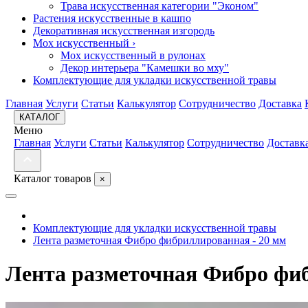
Трава искусственная категории "Эконом"
Растения искусственные в кашпо
Декоративная искусственная изгородь
Мох искусственный
›
Мох искусственный в рулонах
Декор интерьера "Камешки во мху"
Комплектующие для укладки искусственной травы
Главная
Услуги
Статьи
Калькулятор
Сотрудничество
Доставка
КАТАЛОГ
Меню
Главная
Услуги
Статьи
Калькулятор
Сотрудничество
Доставк
Каталог товаров
×
Комплектующие для укладки искусственной травы
Лента разметочная Фибро фибриллированная - 20 мм
Лента разметочная Фибро фиб